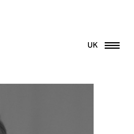
UK
DE
EN
PT
FR