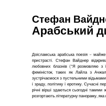
Стефан Вайдн
Арабський д
Доісламська арабська поезія – майже 
пристрасті. Стефан Вайднер відкрив
любовних блазнів (“Я розмовляю з ї
феміністок, таких як Лайла з Ачжа
зустрічаємося з пустельними відьмами
і зраду, політику і еротику. Сучасні п
річні вірші здаються сьогодні такими ж 
розгортають літературну панораму, яка н