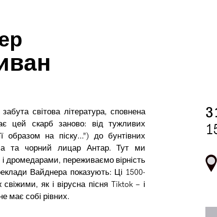
ер
иван
3
забута світова література, сповнена
ає цей скарб заново: від тужливих
1
ї образом на піску…”) до бунтівних
ла та чорний лицар Антар. Тут ми
 і дромедарами, переживаємо вірність
ереклади Вайднера показують: Ці 1500-
свіжими, як і вірусна пісня Tiktok – і
е має собі рівних.