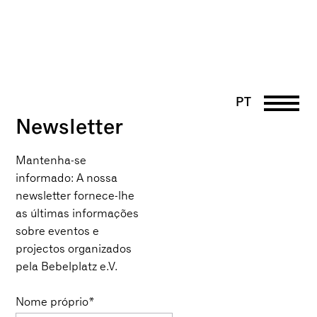
PT
Newsletter
DE
EN
UK
Mantenha-se
informado: A nossa
FR
newsletter fornece-lhe
as últimas informações
sobre eventos e
projectos organizados
pela Bebelplatz e.V.
Nome próprio*