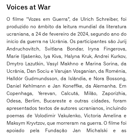
Voices at War
O filme “Vozes em Guerra”, de Ulrich Schreiber, foi
produzido no âmbito da leitura mundial da literatura
ucraniana, a 24 de fevereiro de 2024, segundo ano do
início da guerra na Ucrânia. Os participantes são Jurij
Andruchovitch, Svitlana Bondar, Iryna Fingerova,
Marie Iljašenko, Iya Kiva, Halyna Kruk, Andrei Kurkov,
Dmytro Lazutkin, Vasyl Makhno e Marina Sorina, da
Ucrânia, Dan Sociu e Varujan Vosganian, da Roménia,
Halldór Gudmundsson, da Islândia, e Nora Bossong,
Daniel Kehlmann e Jan Koneffke, da Alemanha. Em
Copenhaga, Yerevan, Calcutá, Milão, Zaporizhia,
Odesa, Berlim, Bucareste e outras cidades, foram
apresentados textos de autores ucranianos, incluindo
poemas de Volodimir Vakulenko, Victoria Amelina e
Maksym Kryvtzov, que morreram na guerra. O filme foi
apoiado pela Fundação Jan Michalski e as