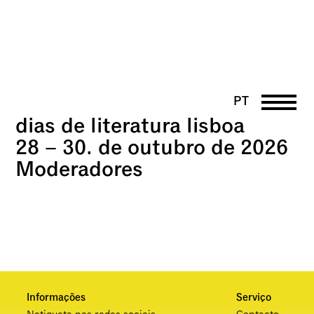
PT
dias de literatura lisboa
DE
EN
28 – 30. de outubro de 202
6
UK
Moderadores
FR
Informações
Serviço