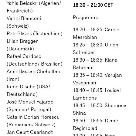
Yahia Belaskri (Algerien/
18:30 – 21:00 CET
Frankreich)
Programm:
Vanni Bianconi
(Schweiz)
18:20 – 18:25: Carole
Petr Blazek (Tschechien)
Mesrobian
Lilian Brøgger
18:25 – 18:30: Ulrich
(Dänemark)
Schreiber
Rafael Cardoso
18:30 – 18:35: Kiana
(Deutschland/ Brasilien)
Rahmani
Amir Hassan Cheheltan
18:35 – 18:40: Varujan
(Iran)
Vosganian
Irene Dische (USA/
18:40 – 18:45: Louise L
Deutschland)
Lambrichs
José Manuel Fajardo
18:45 – 18:50: Shumona
(Spanien/ Portugal)
Shina
Catalin Dorian Florescu
18:50 – 18:55: Diane
(Rumänien/ Schweiz)
Régimblad
Jan Geurt Gaarlandt
19:00 – 19:05: Nora