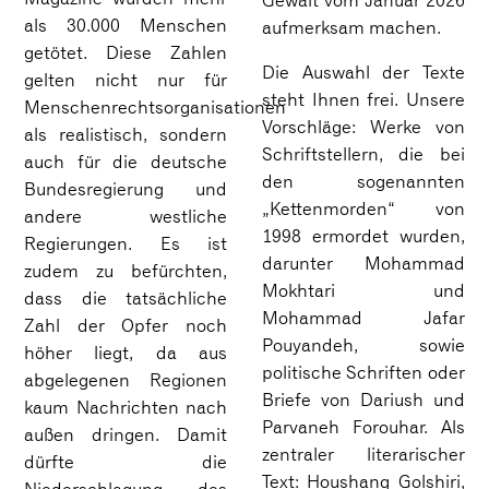
Gewalt vom Januar 2026
als 30.000 Menschen
aufmerksam machen.
getötet. Diese Zahlen
Die Auswahl der Texte
gelten nicht nur für
steht Ihnen frei. Unsere
Menschenrechtsorganisationen
Vorschläge: Werke von
als realistisch, sondern
Schriftstellern, die bei
auch für die deutsche
den sogenannten
Bundesregierung und
„Kettenmorden“ von
andere westliche
1998 ermordet wurden,
Regierungen. Es ist
darunter Mohammad
zudem zu befürchten,
Mokhtari und
dass die tatsächliche
Mohammad Jafar
Zahl der Opfer noch
Pouyandeh, sowie
höher liegt, da aus
politische Schriften oder
abgelegenen Regionen
Briefe von Dariush und
kaum Nachrichten nach
Parvaneh Forouhar. Als
außen dringen. Damit
zentraler literarischer
dürfte die
Text: Houshang Golshiri,