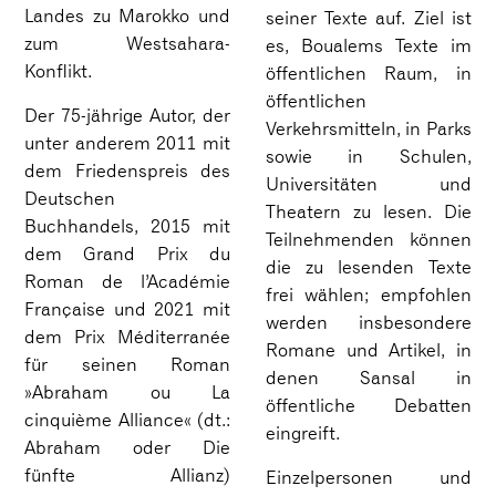
Landes zu Marokko und
seiner Texte auf. Ziel ist
zum Westsahara-
es, Boualems Texte im
Konflikt.
öffentlichen Raum, in
öffentlichen
Der 75-jährige Autor, der
Verkehrsmitteln, in Parks
unter anderem 2011 mit
sowie in Schulen,
dem Friedenspreis des
Universitäten und
Deutschen
Theatern zu lesen. Die
Buchhandels, 2015 mit
Teilnehmenden können
dem Grand Prix du
die zu lesenden Texte
Roman de l’Académie
frei wählen; empfohlen
Française und 2021 mit
werden insbesondere
dem Prix Méditerranée
Romane und Artikel, in
für seinen Roman
denen Sansal in
»Abraham ou La
öffentliche Debatten
cinquième Alliance« (dt.:
eingreift.
Abraham oder Die
fünfte Allianz
)
Einzelpersonen und