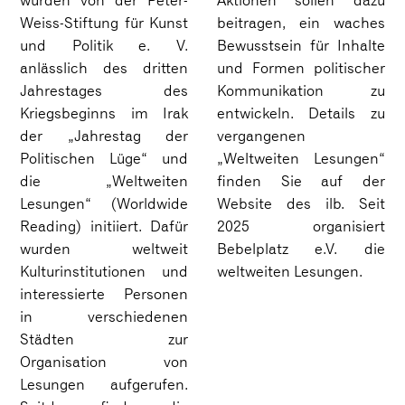
wurden von der Peter-
Aktionen sollen dazu
Weiss-Stiftung für Kunst
beitragen, ein waches
und Politik e. V.
Bewusstsein für Inhalte
anlässlich des dritten
und Formen politischer
Jahrestages des
Kommunikation zu
Kriegsbeginns im Irak
entwickeln. Details zu
der „Jahrestag der
vergangenen
Politischen Lüge“ und
„Weltweiten Lesungen“
die „Weltweiten
finden Sie auf der
Lesungen“ (Worldwide
Website des ilb.
Seit
Reading) initiiert. Dafür
2025 organisiert
wurden weltweit
Bebelplatz e.V. die
Kulturinstitutionen und
weltweiten Lesungen.
interessierte Personen
in verschiedenen
Städten zur
Organisation von
Lesungen aufgerufen.