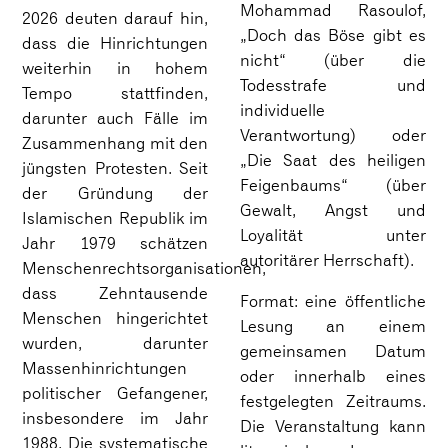
Mohammad Rasoulof,
2026 deuten darauf hin,
„Doch das Böse gibt es
dass die Hinrichtungen
nicht“ (über die
weiterhin in hohem
Todesstrafe und
Tempo stattfinden,
individuelle
darunter auch Fälle im
Verantwortung) oder
Zusammenhang mit den
„Die Saat des heiligen
jüngsten Protesten. Seit
Feigenbaums“ (über
der Gründung der
Gewalt, Angst und
Islamischen Republik im
Loyalität unter
Jahr 1979 schätzen
autoritärer Herrschaft).
Menschenrechtsorganisationen,
dass Zehntausende
Format: eine öffentliche
Menschen hingerichtet
Lesung an einem
wurden, darunter
gemeinsamen Datum
Massenhinrichtungen
oder innerhalb eines
politischer Gefangener,
festgelegten Zeitraums.
insbesondere im Jahr
Die Veranstaltung kann
1988. Die systematische