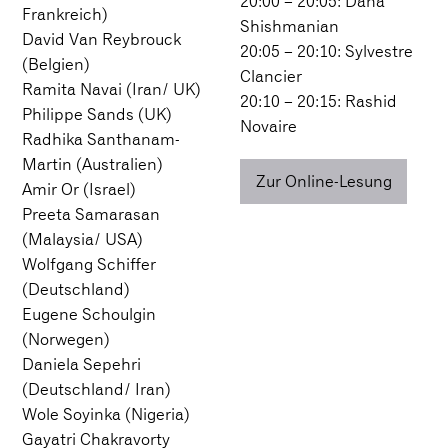
20:00 – 20:05: Dana
Frankreich)
Shishmanian
David Van Reybrouck
20:05 – 20:10: Sylvestre
(Belgien)
Clancier
Ramita Navai (Iran/ UK)
20:10 – 20:15: Rashid
Philippe Sands (UK)
Novaire
Radhika Santhanam-
Martin (Australien)
Zur Online-Lesung
Amir Or (Israel)
Preeta Samarasan
(Malaysia/ USA)
Wolfgang Schiffer
(Deutschland)
Eugene Schoulgin
(Norwegen)
Daniela Sepehri
(Deutschland/ Iran)
Wole Soyinka (Nigeria)
Gayatri Chakravorty