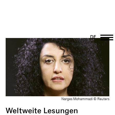
DE
EN
PT
UK
FR
Narges Mohammadi © Reuters
Weltweite Lesungen