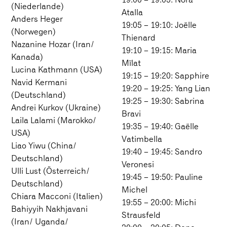
(Niederlande)
Atalla
Anders Heger
19:05 – 19:10: Joëlle
(Norwegen)
Thienard
Nazanine Hozar (Iran/
19:10 – 19:15: Maria
Kanada)
Mïlat
Lucina Kathmann (USA)
19:15 – 19:20: Sapphire
Navid Kermani
19:20 – 19:25: Yang Lian
(Deutschland)
19:25 – 19:30: Sabrina
Andrei Kurkov (Ukraine)
Bravi
Laila Lalami (Marokko/
19:35 – 19:40: Gaëlle
USA)
Vatimbella
Liao Yiwu (China/
19:40 – 19:45: Sandro
Deutschland)
Veronesi
Ulli Lust (Österreich/
19:45 – 19:50: Pauline
Deutschland)
Michel
Chiara Macconi (Italien)
19:55 – 20:00: Michi
Bahiyyih Nakhjavani
Strausfeld
(Iran/ Uganda/