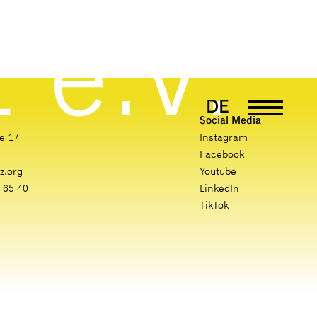
DE
Social Media
EN
e 17
Instagram
Facebook
PT
z.org
Youtube
UK
 65 40
LinkedIn
TikTok
FR