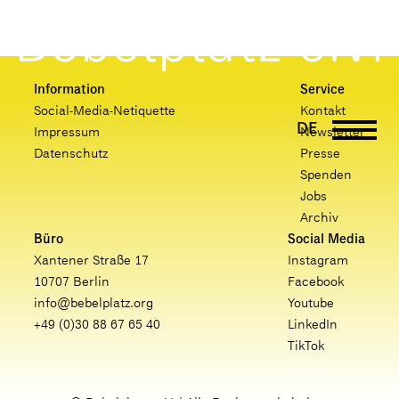
Information
Service
Social-Media-Netiquette
Kontakt
DE
Impressum
Newsletter
EN
Datenschutz
Presse
PT
Spenden
Jobs
UK
Archiv
FR
Büro
Social Media
Xantener Straße 17
Instagram
10707 Berlin
Facebook
info@bebelplatz.org
Youtube
+49 (0)30 88 67 65 40
LinkedIn
TikTok