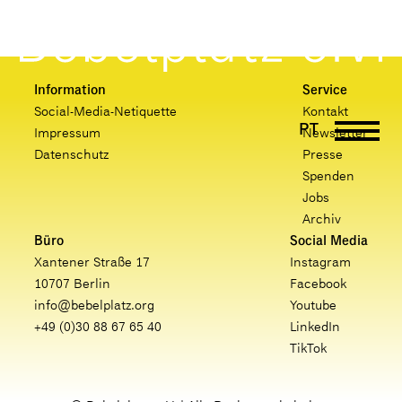
Information
Service
Social-Media-Netiquette
Kontakt
PT
Impressum
Newsletter
DE
Datenschutz
Presse
EN
Spenden
Jobs
UK
Archiv
FR
Büro
Social Media
Xantener Straße 17
Instagram
10707 Berlin
Facebook
info@bebelplatz.org
Youtube
+49 (0)30 88 67 65 40
LinkedIn
TikTok