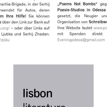
„Poems Not Bombs“
gegr
rtiia-Brigade, in der Serhij
Poesie-Studios in Odessa
rwendet für Autos, deren
m Ihre Hilfe!
gesetzt, die Neugier un
Sie können
Schreibw
e
Organisation von
über den Link zur Bank auf
Ihre Website lautet
www.po
u.org/
– oder über Links auf
mit Spenden direkt 
 Ljubka und Serhij Zhadan.
Eveningodesa@gmail.com
/dzikv
lisbon