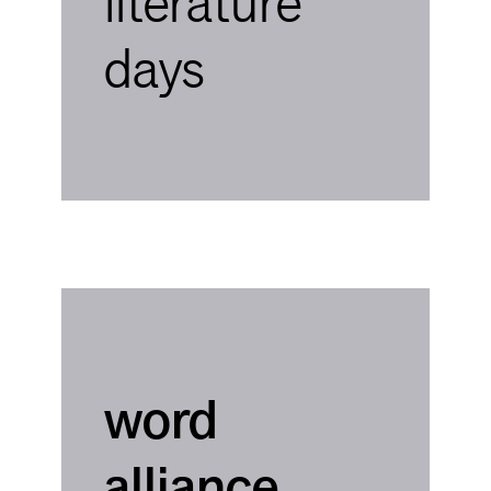
literature
days
word
alliance