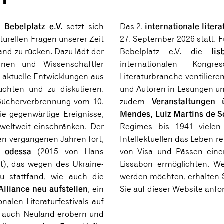
Bebelplatz e.V.
internationale litera
in
setzt sich
Das 2.
lturellen Fragen unserer Zeit
27. September 2026 statt. F
lis
and zu rücken. Dazu lädt der
Bebelplatz e.V. die
innen und Wissenschaftler
internationalen Kon
 aktuelle Entwicklungen aus
Literaturbranche ventilier
uchten und zu diskutieren.
und Autoren in Lesungen u
Veranstaltungen 
e Bücherverbrennung vom 10.
zudem
Mendes, Luiz Martins de S
ie gegenwärtige Ereignisse,
weltweit einschränken. Der
Regimes bis 1941 vielen 
en vergangenen Jahren fort,
Intellektuellen das Leben r
al odessa
(2015 von Hans
von Visa und Pässen ein
t), das wegen des Ukraine-
Lissabon ermöglichten. We
u stattfand, wie auch die
werden möchten, erhalten S
Alliance
neu aufstellen
, ein
Sie auf dieser Website anf
alen Literaturfestivals auf
r auch Neuland erobern und