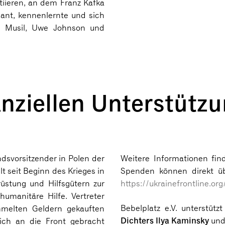
itiieren, an dem Franz Kafka
mant, kennenlernte und sich
rt Musil, Uwe Johnson und
anziellen Unterstütz
ndsvorsitzender in Polen der
Weitere Informationen fin
t seit Beginn des Krieges in
Spenden können direkt üb
üstung und Hilfsgütern zur
https://ukrainefrontline.or
umanitäre Hilfe. Vertreter
Bebelplatz e.V. unterstüt
melten Geldern gekauften
Dichters Ilya Kaminsky
und 
ich an die Front gebracht