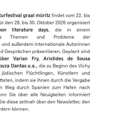
turfestival graal müritz
findet vom 22. bis
ür den 28. bis 30. Oktober 2026 organisiert
bon
literature days
, die in einem
gress Themen und Probleme der
en und außerdem internationale Autorinnen
nd Gesprächen präsentieren. Geplant sind
über Varian Fry, Aristides de Sousa
ouza Dantas u.a.,
die zu Beginn des Vichy
jüdischen Flüchtlingen, Künstlern und
etteten, indem sie ihnen durch die Vergabe
en Weg durch Spanien zum Hafen nach
nn Sie über alle Neuigkeiten informiert
ie diese zeitnah über den Newsletter, den
ordern können.