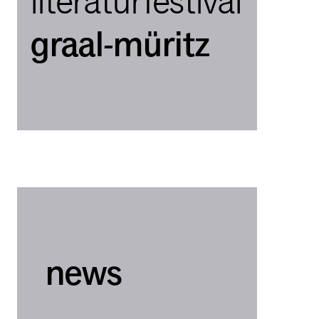
literaturfestival
graal-müritz
news