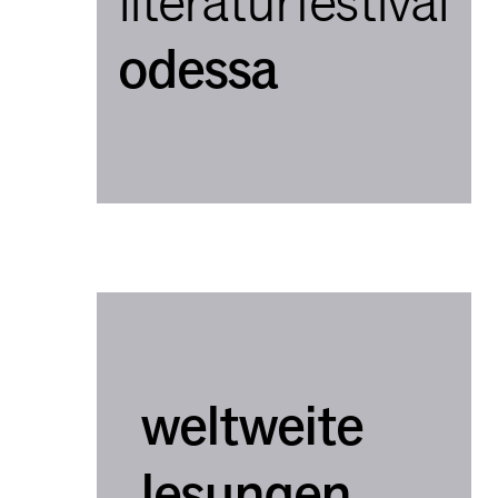
literaturfestival
odessa
weltweite
lesungen