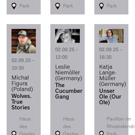
Park
Park
Park
02.09.25
–
02.09.25
–
12:00
16:30
02.09.25
–
Leslie
Katja
10:30
Niemöller
Lange-
Michał
(Germany)
Müller
Figura
(Germany)
The
(Poland)
Cucumber
Unser
Wolves.
Gang
Ole (Our
True
Ole)
Stories
Haus
Haus
Pavillon im
des
des
Rhododendr
Gastes
Gastes
Park