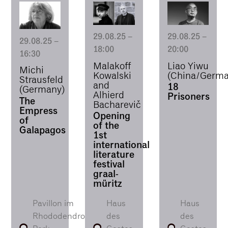
29.08.25
–
29.08.25
–
29.08.25
–
18:00
20:00
16:30
Malakoff
Liao Yiwu
Michi
Kowalski
(China/Germa
Strausfeld
and
18
(Germany)
Alhierd
Prisoners
The
Bacharevič
Empress
Opening
of
of the
Galapagos
1st
international
literature
festival
graal-
müritz
Pavillon im
Haus
Haus
Rhododendron-
des
des