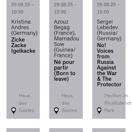
29.08.25
–
29.08.25
–
29.08.25
–
10:30
12:00
15:00
Kristina
Azouz
Sergei
Andres
Begag
Lebedev
(Germany)
(France),
(Russia/
Mamadou
Germany)
Zicke
Sow
Zacke
No!
(Guinea/
Igelkacke
Voices
France)
from
Né pour
Russia
partir
Against
(Born to
the War
leave)
& The
Protector
Haus
Haus
Pavillon im
des
des
Rhododendr
Gastes
Gastes
Park