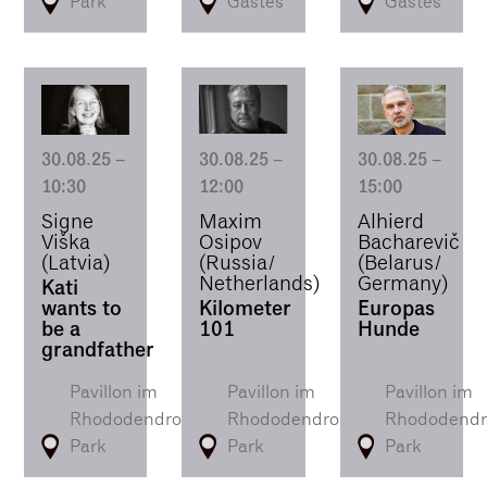
Park
Gastes
Gastes
30.08.25
–
30.08.25
–
30.08.25
–
12:00
10:30
15:00
Maxim
Signe
Alhierd
Osipov
Viška
Bacharevič
(Russia/
(Latvia)
(Belarus/
Netherlands)
Germany)
Kati
Kilometer
wants to
Europas
101
be a
Hunde
grandfather
Pavillon im
Pavillon im
Pavillon im
Rhododendron-
Rhododendron-
Rhododendr
Park
Park
Park