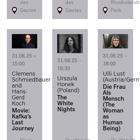
des
des
Rhododendr
Gastes
Gastes
Park
31.08.25
–
31.08.25
–
31.08.25
–
15:00
18:00
16:30
Clemens
Ulli Lust
Urszula
Schmiedbauer
(Austria/Ger
Honek
and
Die Frau
(Poland)
Hans-
Als
The
Gerd
Mensch
White
Koch
(The
Nights
Movie:
Woman
Kafka’s
as
Last
Human
Journey
Being)