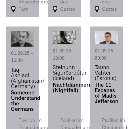
Rhododendron-
des
des
Park
Gastes
Gastes
01.09.25
–
01.09.25
–
01.09.25
–
18:00
20:00
16:30
Steinunn
Tauno
Taqi
Sigurðardóttir
Vahter
Akhlaqi
(Iceland)
(Estonia)
(Afghanistan/
Nachtdämmern
The 11
Germany)
(Nightfall)
Escapes
Someone
of Madis
Understand
Jefferson
the
Germans
Pavillon im
Pavillon im
Pavillon im
Rhododendron-
Rhododendron-
Rhododendr