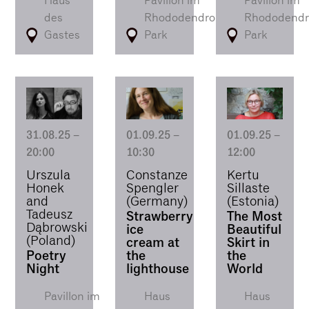
Haus
Pavillon im
Pavillon im
des
Rhododendron-
Rhododendr
Gastes
Park
Park
31.08.25
–
01.09.25
–
01.09.25
–
20:00
10:30
12:00
Urszula
Constanze
Kertu
Honek
Spengler
Sillaste
and
(Germany)
(Estonia)
Tadeusz
Strawberry
The Most
Dąbrowski
ice
Beautiful
(Poland)
cream at
Skirt in
Poetry
the
the
Night
lighthouse
World
Pavillon im
Haus
Haus