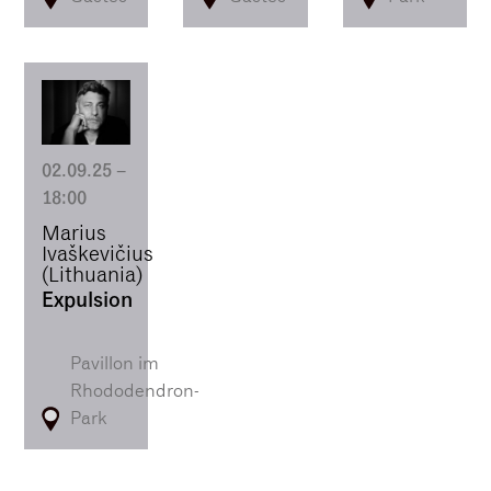
02.09.25
–
18:00
Marius
Ivaškevičius
(Lithuania)
Expulsion
Pavillon im
Rhododendron-
Park