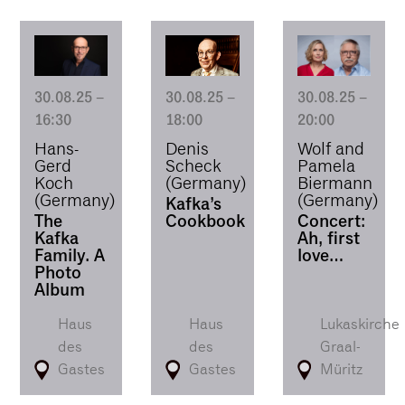
30.08.25
–
30.08.25
–
30.08.25
–
16:30
20:00
18:00
Hans-
Wolf and
Denis
Gerd
Pamela
Scheck
Koch
Biermann
(Germany)
(Germany)
(Germany)
Kafka’s
The
Concert:
Cookbook
Kafka
Ah, first
Family. A
love…
Photo
Album
Haus
Haus
Lukaskirche
des
des
Graal-
Gastes
Gastes
Müritz