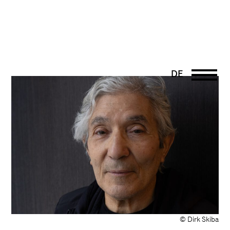
DE
EN
PT
UK
FR
© Dirk Skiba