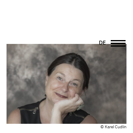
DE
EN
PT
UK
FR
© Karel Cudlín