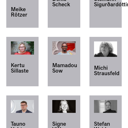
Sigurðardótti
Scheck
Meike
Rötzer
Kertu
Mamadou
Michi
Sillaste
Sow
Strausfeld
Tauno
Signe
Stefan