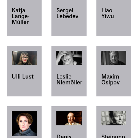
Katja
Sergei
Liao
Lange-
Lebedev
Yiwu
Müller
Leslie
Maxim
Ulli Lust
Niemöller
Osipov
Steinunn
Denis