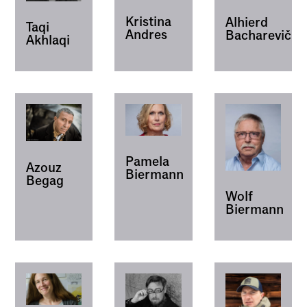
Kristina
Alhierd
Taqi
Andres
Bacharevič
Akhlaqi
Pamela
Azouz
Biermann
Begag
Wolf
Biermann